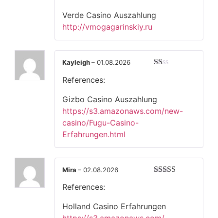
из
5
Verde Casino Auszahlung
http://vmogagarinskiy.ru
Kayleigh
–
01.08.2026
Оценка
References:
1
из
5
Gizbo Casino Auszahlung
https://s3.amazonaws.com/new-
casino/Fugu-Casino-
Erfahrungen.html
Mira
–
02.08.2026
Оценка
4
References:
из 5
Holland Casino Erfahrungen
https://s3.amazonaws.com/