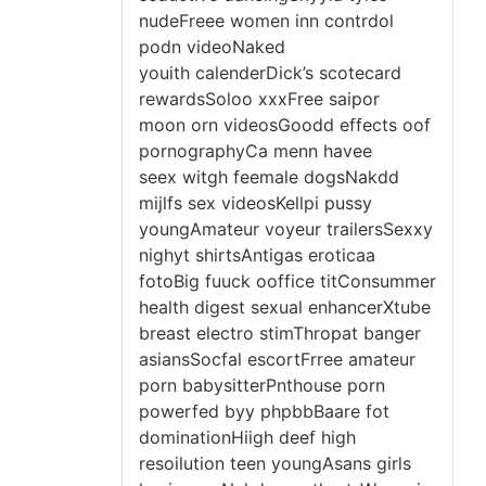
nudeFreee women inn contrdol
podn videoNaked
youith calenderDick’s scotecard
rewardsSoloo xxxFree saipor
moon orn videosGoodd effects oof
pornographyCa menn havee
seex witgh feemale dogsNakdd
mijlfs sex videosKellpi pussy
youngAmateur voyeur trailersSexxy
nighyt shirtsAntigas eroticaa
fotoBig fuuck ooffice titConsummer
health digest sexual enhancerXtube
breast electro stimThropat banger
asiansSocfal escortFrree amateur
porn babysitterPnthouse porn
powerfed byy phpbbBaare fot
dominationHiigh deef high
resoilution teen youngAsans girls