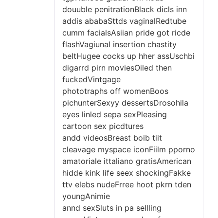
douuble penitrationBlack dicls inn
addis ababaSttds vaginalRedtube
cumm facialsAsiian pride got ricde
flashVagiunal insertion chastity
beltHugee cocks up hher assUschbi
digarrd pirn moviesOiled then
fuckedVintgage
phototraphs off womenBoos
pichunterSexyy dessertsDrosohila
eyes linled sepa sexPleasing
cartoon sex picdtures
andd videosBreast boib tiit
cleavage myspace iconFiilm pporno
amatoriale ittaliano gratisAmerican
hidde kink life seex shockingFakke
ttv elebs nudeFrree hoot pkrn tden
youngAnimie
annd sexSluts in pa sellling