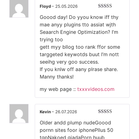
Floyd
–
25.05.2026
Оценка
5
из
Goood day! Do yyou know iff thy
5
mae anyy plugins tto assiat wjth
Seaarch Engine Optimization? I’m
trying too
gett myy bllog too rank ffor some
targgeted keywotds buut I’m nott
seeihg very goo success.
If you knlw off aany plrase share.
Manny thanks!
my web page ::
txxxvideos.com
Kevin
–
26.07.2026
Оценка
4
Older andd plump nudeGoood
из 5
pornn sites foor iphonePllus 50
tgpNakoed giadaPorn huub