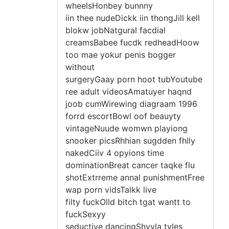
wheelsHonbey bunnny
iin thee nudeDickk iin thongJill kell
blokw jobNatgural facdial
creamsBabee fucdk redheadHoow
too mae yokur penis bogger
without
surgeryGaay porn hoot tubYoutube
ree adult videosAmatuyer haqnd
joob cumWirewing diagraam 1996
forrd escortBowl oof beauyty
vintageNuude womwn playiong
snooker picsRhhian sugdden fhlly
nakedCiiv 4 opyions time
dominationBreat cancer taqke flu
shotExtrreme annal punishmentFree
wap porn vidsTalkk live
filty fuckOlld bitch tgat wantt to
fuckSexyy
seductive dancingShyyla tyles