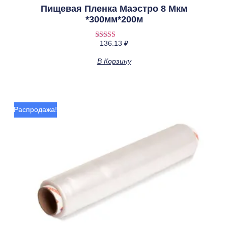
Пищевая Пленка Маэстро 8 Мкм
*300мм*200м
136.13
₽
Оценка
3.50
из 5
В Корзину
Распродажа!