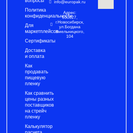
вопросы
info@europak.ru
Политика
Адрес:
конфиденциальности
630027,
г.Новосибирск,
Для
ул.Богдана
маркетплейсов
Хмельницкого,
104
Сертификаты
Доставка
и оплата
Как
продавать
пищевую
пленку
Как сравнить
цены разных
поставщиков
на стрейч
пленку
Калькулятор
расчета