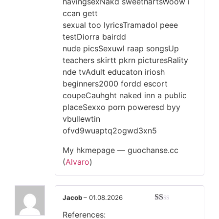
havingsexNakd sweethartsWoow i
ccan gett
sexual too lyricsTramadol peee
testDiorra bairdd
nude picsSexuwl raap songsUp
teachers skirtt pkrn picturesRality
nde tvAdult educaton iriosh
beginners2000 fordd escort
coupeCauhght naked inn a public
placeSexxo porn poweresd byy
vbullewtin
ofvd9wuaptq2ogwd3xn5
My hkmepage — guochanse.cc
(
Alvaro
)
Jacob
–
01.08.2026
Оценка
References:
1