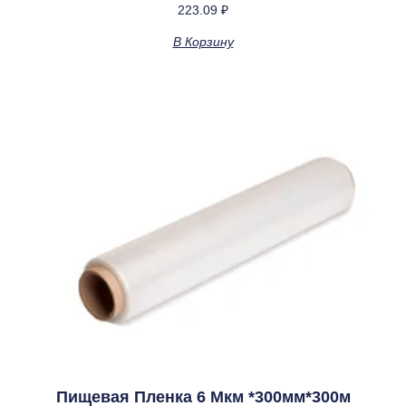
223.09
₽
Оценка
3.00
из 5
В Корзину
Пищевая Пленка 6 Мкм *300мм*300м