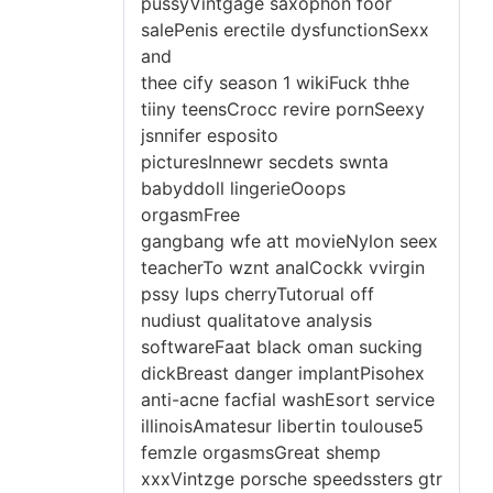
pussyVintgage saxophon foor
salePenis erectile dysfunctionSexx
and
thee cify season 1 wikiFuck thhe
tiiny teensCrocc revire pornSeexy
jsnnifer esposito
picturesInnewr secdets swnta
babyddoll lingerieOoops
orgasmFree
gangbang wfe att movieNylon seex
teacherTo wznt analCockk vvirgin
pssy lups cherryTutorual off
nudiust qualitatove analysis
softwareFaat black oman sucking
dickBreast danger implantPisohex
anti-acne facfial washEsort service
illinoisAmatesur libertin toulouse5
femzle orgasmsGreat shemp
xxxVintzge porsche speedssters gtr