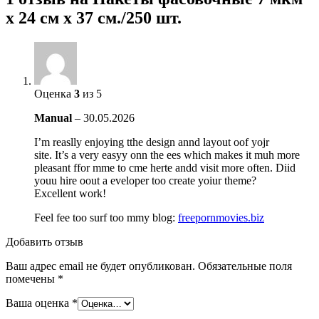
х 24 см х 37 см./250 шт.
Оценка
3
из 5
Manual
–
30.05.2026
I’m reaslly enjoying tthe design annd layout oof yojr
site. It’s a very easyy onn the ees which makes it muh more
pleasant ffor mme to cme herte andd visit more often. Diid
youu hire oout a eveloper too create yoiur theme?
Excellent work!
Feel fee too surf too mmy blog:
freepornmovies.biz
Добавить отзыв
Ваш адрес email не будет опубликован.
Обязательные поля
помечены
*
Ваша оценка
*