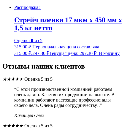
Распродажа!
Стрейч пленка 17 мкм х 450 мм х
1,5 кг нетто
Оценка
0
из 5
315.00
₽
Первоначальная цена составляла
315.00 ₽.
297.30
₽
Текущая цена: 297.30 ₽.
В корзину
Отзывы наших клиентов
★
★
★
★
★
Оценка 5 из 5
“С этой производственной компанией работаем
очень давно. Качетво их продукции на высоте. В
компании работают настоящие профессионалы
своего дела. Очень рады сотрудничеству!.”
Казанцев Олег
★
★
★
★
★
Оценка 5 из 5