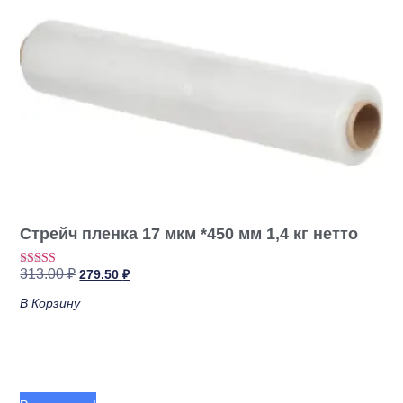
Стрейч пленка 17 мкм *450 мм 1,4 кг нетто
313.00
₽
279.50
₽
Оценка
2.67
из 5
В Корзину