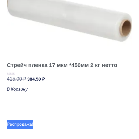
Стрейч пленка 17 мкм *450мм 2 кг нетто
415.00
₽
384.50
₽
Оценка
0
из
В Корзину
5
Распродажа!