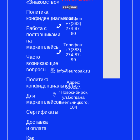
«Знакомство»
Политика
конфиденциальности
Телефон:
+7(383)
Работа с
274-87-
80
поставщиками
на
Телефон:
маркетплейсы
+7(383)
274-87-
Часто
99
возникающие
вопросы
info@europak.ru
Политика
Адрес:
конфиденциальности
630027,
г.Новосибирск,
Для
ул.Богдана
маркетплейсов
Хмельницкого,
104
Сертификаты
Доставка
и оплата
Как