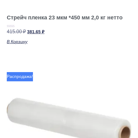
Стрейч пленка 23 мкм *450 мм 2,0 кг нетто
415.00
₽
381.65
₽
Оценка
0
из
В Корзину
5
Распродажа!