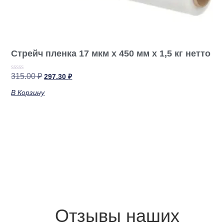
Стрейч пленка 17 мкм х 450 мм х 1,5 кг нетто
315.00
₽
297.30
₽
Оценка
0
из
В Корзину
5
Отзывы наших