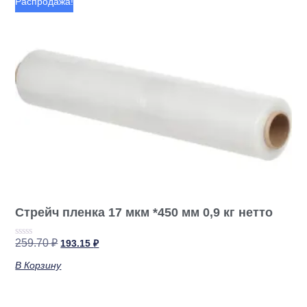
Распродажа!
Стрейч пленка 17 мкм *450 мм 0,9 кг нетто
259.70
₽
193.15
₽
Оценка
0
из
В Корзину
5