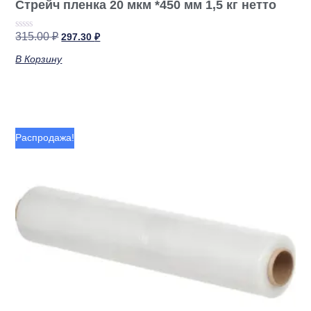
Стрейч пленка 20 мкм *450 мм 1,5 кг нетто
315.00
₽
297.30
₽
Оценка
0
из
В Корзину
5
Распродажа!