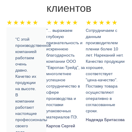
клиентов
★
★
★
★
★
★
★
★
★
★
★
★
★
★
★
"... выражаем
Сотрудничаем с
глубокую
данным
“С этой
признательность и
производителем
производственной
искреннюю
пленки более 10
компанией
благодарность
лет. Нареканий нет.
работаем
компании ООО
Качество продукции
очень
"Европак-Трейд", за
хорошее,
давно.
многолетнее
соответствует
Качетво их
успешное
"цена-качество".
продукции
сотрудничество в
Поставку товара
на высоте.
сфере
осуществляют
В
производства и
оперативно в
компании
поставки
согласованные
работают
упаковочных
сроки.
настоящие
материалов ПЭ.
профессионалы
Надежда Бритасова
своего
Карпов Сергей