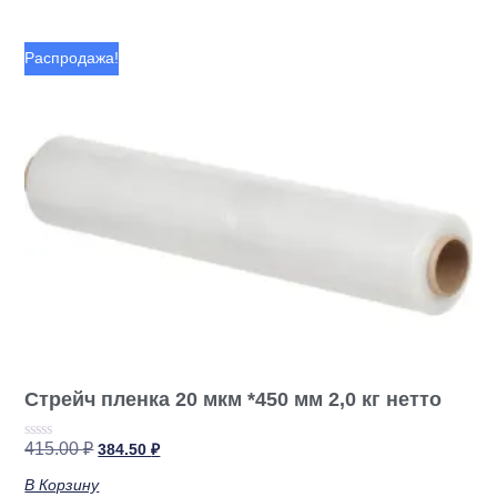
Распродажа!
Стрейч пленка 20 мкм *450 мм 2,0 кг нетто
415.00
₽
384.50
₽
Оценка
0
из
В Корзину
5