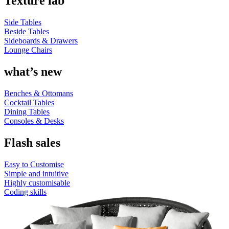
Texture lab
Side Tables
Beside Tables
Sideboards & Drawers
Lounge Chairs
what’s new
Benches & Ottomans
Cocktail Tables
Dining Tables
Consoles & Desks
Flash sales
Easy to Customise
Simple and intuitive
Highly customisable
Coding skills